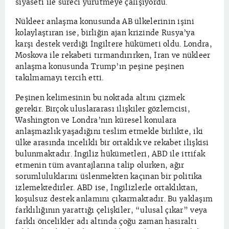
siyaseti ile süreci yürütmeye çalışıyordu.
Nükleer anlaşma konusunda AB ülkelerinin işini
kolaylaştıran ise, birliğin ajan krizinde Rusya’ya
karşı destek verdiği İngiltere hükümeti oldu. Londra,
Moskova ile rekabeti tırmandırırken, İran ve nükleer
anlaşma konusunda Trump’ın peşine peşinen
takılmamayı tercih etti.
Peşinen kelimesinin bu noktada altını çizmek
gerekir. Birçok uluslararası ilişkiler gözlemcisi,
Washington ve Londra’nın küresel konulara
anlaşmazlık yaşadığını teslim etmekle birlikte, iki
ülke arasında incelikli bir ortaklık ve rekabet ilişkisi
bulunmaktadır. İngiliz hükümetleri, ABD ile ittifak
etmenin tüm avantajlarına talip olurken, ağır
sorumluluklarını üslenmekten kaçınan bir politika
izlemektedirler. ABD ise, İngilizlerle ortaklıktan,
koşulsuz destek anlamını çıkarmaktadır. Bu yaklaşım
farklılığının yarattığı çelişkiler, “ulusal çıkar” veya
farklı öncelikler adı altında çoğu zaman hasıraltı