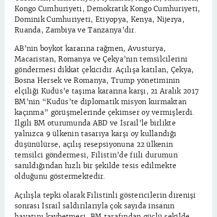
Kongo Cumhuriyeti, Demokratik Kongo Cumhuriyeti,
Dominik Cumhuriyeti, Etiyopya, Kenya, Nijerya,
Ruanda, Zambiya ve Tanzanya’dır.
AB’nin boykot kararına rağmen, Avusturya,
Macaristan, Romanya ve Çekya’nın temsilcilerini
göndermesi dikkat çekicidir. Açılışa katılan, Çekya,
Bosna Hersek ve Romanya, Trump yönetiminin
elçiliği Kudüs’e taşıma kararına karşı, 21 Aralık 2017
BM’nin “Kudüs’te diplomatik misyon kurmaktan
kaçınma” görüşmelerinde çekimser oy vermişlerdi.
İlgili BM oturumunda ABD ve İsrail’le birlikte
yalnızca 9 ülkenin tasarıya karşı oy kullandığı
düşünülürse, açılış resepsiyonuna 22 ülkenin
temsilci göndermesi, Filistin’de fiili durumun
sanıldığından hızlı bir şekilde tesis edilmekte
olduğunu göstermektedir.
Açılışla tepki olarak Filistinli göstericilerin direnişi
sonrası İsrail saldırılarıyla çok sayıda insanın
hayatını kaybetmesi, BM tarafından güçlü şekilde