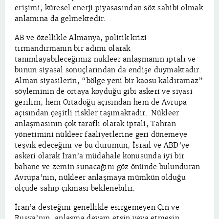
erişimi, küresel enerji piyasasından söz sahibi olmak
anlamına da gelmektedir.
AB ve özellikle Almanya, politik krizi
tırmandırmanın bir adımı olarak
tanımlayabileceğimiz nükleer anlaşmanın iptali ve
bunun siyasal sonuçlarından da endişe duymaktadır.
Alman siyasilerin, “bölge yeni bir kaosu kaldıramaz”
söyleminin de ortaya koyduğu gibi askeri ve siyasi
gerilim, hem Ortadoğu açısından hem de Avrupa
açısından çeşitli riskler taşımaktadır. Nükleer
anlaşmasının çok taraflı olarak iptali, Tahran
yönetimini nükleer faaliyetlerine geri dönemeye
teşvik edeceğini ve bu durumun, İsrail ve ABD’ye
askeri olarak İran’a müdahale konusunda iyi bir
bahane ve zemin sunacağını göz önünde bulunduran
Avrupa’nın, nükleer anlaşmaya mümkün olduğu
ölçüde sahip çıkması beklenebilir.
İran’a desteğini genellikle esirgemeyen Çin ve
Rusya’nın, anlaşma devam etsin veya etmesin,