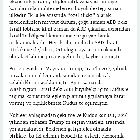
ekonomik yardım, diplomatik ve siyasi himaye
konularında muhtemelen en büyük desteği sunan
ülkedir. İki ülke arasında “özel ilişki” olarak
nitelendirilen mevcut durum, çoğu zaman ABD’deki
İsrail lobisine kimi zaman da ABD çıkarları açısından
İsrail’in bölgesel konumuna vurgu yapılarak
açıklanmaktadır. Her iki durumda da ABD-İsrail
ittifakı ve ilişkileri, Ortadoğu siyasetini çok yönlü
olarak etkileme potansiyelini hiç kaybetmemiştir.
Bu çerçevede 11 Mayıs’ta Trump, İran’la 2015 yılında
imzalanan nükleer anlaşmadan resmi olarak
çekildiklerini açıklamıştır. Aynı zamanda
Washington, İsrail’deki ABD büyükelçiliğini Kudüs’e
taşıma konusunda eylem planını uygulamaya karar
vermiş ve elçilik binası Kudüs’te açılmıştır.
Nükleer anlaşmadan çekilme ve Kudüs konusu, 2016
yılından itibaren Trump’ın seçim vaatleri arasında
yer almaktaydı. Beklenen gelişmeler olmakla
birlikte, bu iki adımın jeopolitik, askeri, ekonomik