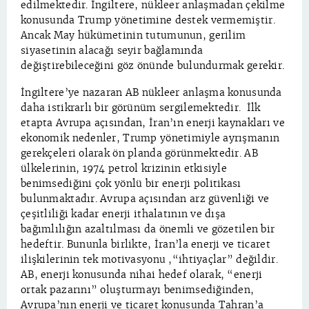
edilmektedir. İngiltere, nükleer anlaşmadan çekilme
konusunda Trump yönetimine destek vermemiştir.
Ancak May hükümetinin tutumunun, gerilim
siyasetinin alacağı seyir bağlamında
değiştirebileceğini göz önünde bulundurmak gerekir.
İngiltere’ye nazaran AB nükleer anlaşma konusunda
daha istikrarlı bir görünüm sergilemektedir. İlk
etapta Avrupa açısından, İran’ın enerji kaynakları ve
ekonomik nedenler, Trump yönetimiyle ayrışmanın
gerekçeleri olarak ön planda görünmektedir. AB
ülkelerinin, 1974 petrol krizinin etkisiyle
benimsediğini çok yönlü bir enerji politikası
bulunmaktadır. Avrupa açısından arz güvenliği ve
çeşitliliği kadar enerji ithalatının ve dışa
bağımlılığın azaltılması da önemli ve gözetilen bir
hedeftir. Bununla birlikte, İran’la enerji ve ticaret
ilişkilerinin tek motivasyonu ,“ihtiyaçlar” değildir.
AB, enerji konusunda nihai hedef olarak, “enerji
ortak pazarını” oluşturmayı benimsediğinden,
Avrupa’nın enerji ve ticaret konusunda Tahran’a