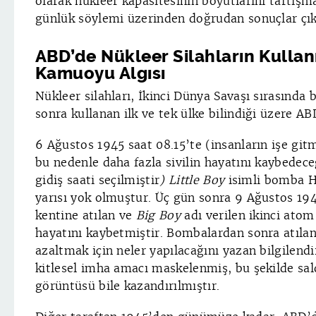
olarak nükleer kapasitesinin boyutlarını tartışma
günlük söylemi üzerinden doğrudan sonuçlar çıka
ABD’de Nükleer Silahların Kulla
Kamuoyu Algısı
Nükleer silahları, İkinci Dünya Savaşı sırasınd
sonra kullanan ilk ve tek ülke bilindiği üzere AB
6 Ağustos 1945 saat 08.15’te (insanların işe git
bu nedenle daha fazla sivilin hayatını kaybedece
gidiş saati seçilmiştir
) Little Boy
isimli bomba Hi
yarısı yok olmuştur. Üç gün sonra 9 Ağustos 19
kentine atılan ve
Big Boy
adı verilen ikinci atom
hayatını kaybetmiştir. Bombalardan sonra atılan 
azaltmak için neler yapılacağını yazan bilgilend
kitlesel imha amacı maskelenmiş, bu şekilde sal
görüntüsü bile kazandırılmıştır.