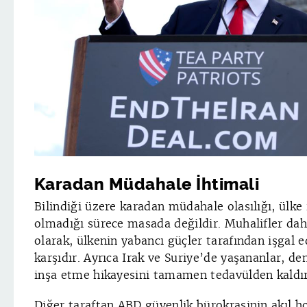
Karadan Müdahale İhtimali
Bilindiği üzere karadan müdahale olasılığı, ülke 
olmadığı sürece masada değildir. Muhalifler dah
olarak, ülkenin yabancı güçler tarafından işgal 
karşıdır. Ayrıca Irak ve Suriye’de yaşananlar, d
inşa etme hikayesini tamamen tedavülden kaldır
Diğer taraftan ABD güvenlik bürokrasinin akıl ho