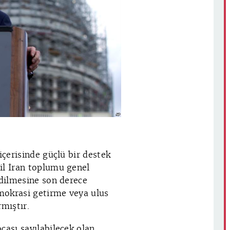
içerisinde güçlü bir destek
il İran toplumu genel
edilmesine son derece
emokrasi getirme veya ulus
mıştır.
cası sayılabilecek olan