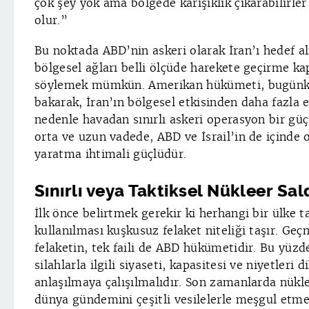
çok şey yok ama bölgede karışıklık çıkarabilirle
olur.”
Bu noktada ABD’nin askeri olarak İran’ı hedef 
bölgesel ağları belli ölçüde harekete geçirme k
söylemek mümkün. Amerikan hükümeti, bugünk
bakarak, İran’ın bölgesel etkisinden daha fazla 
nedenle havadan sınırlı askeri operasyon bir güç 
orta ve uzun vadede, ABD ve İsrail’in de içinde 
yaratma ihtimali güçlüdür.
Sınırlı veya Taktiksel Nükleer Sald
İlk önce belirtmek gerekir ki herhangi bir ülke t
kullanılması kuşkusuz felaket niteliği taşır. Geç
felaketin, tek faili de ABD hükümetidir. Bu yüz
silahlarla ilgili siyaseti, kapasitesi ve niyetleri 
anlaşılmaya çalışılmalıdır. Son zamanlarda nüklee
dünya gündemini çeşitli vesilelerle meşgul etme