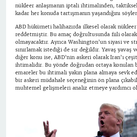
nükleer anlaşmanın iptali ihtimalinden, taktiksel
kadar her konuda tartışmanın yaşandığını söy
ABD hükümeti halihazırda ilkesel olarak nükleer
reddetmiştir. Bu amaç doğrultusunda fiili olarak 
olmayacaktır. Ayrıca Washington’un siyasi ve str
sınırlamak istediği de sır değildir. Yavaş yavaş 
diğer konu ise, ABD’nin askeri olarak İran’ı çeşi
ihtimalidir. Bu yönde doğrudan ortaya konulan bi
emareler bu ihtimali yakın plana almaya sevk edic
bir askeri müdahale seçeneğinin ön plana çıkabi
muhtemel gelişmeleri analiz etmeye yardımcı ola