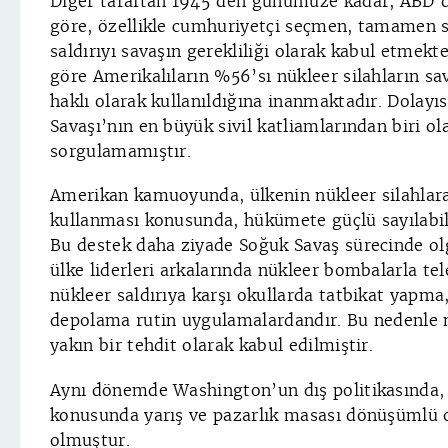
Diğer taraftan 1945’den günümüze kadar, ABD’
göre, özellikle cumhuriyetçi seçmen, tamamen si
saldırıyı savaşın gerekliliği olarak kabul etmek
göre Amerikalıların %56’sı nükleer silahların sa
haklı olarak kullanıldığına inanmaktadır. Dolayı
Savaşı’nın en büyük sivil katliamlarından biri ol
sorgulamamıştır.
Amerikan kamuoyunda, ülkenin nükleer silahlara
kullanması konusunda, hükümete güçlü sayılabil
Bu destek daha ziyade Soğuk Savaş sürecinde ol
ülke liderleri arkalarında nükleer bombalarla te
nükleer saldırıya karşı okullarda tatbikat yapma
depolama rutin uygulamalardandır. Bu nedenle 
yakın bir tehdit olarak kabul edilmiştir.
Aynı dönemde Washington’un dış politikasında, 
konusunda yarış ve pazarlık masası dönüşümlü
olmuştur.