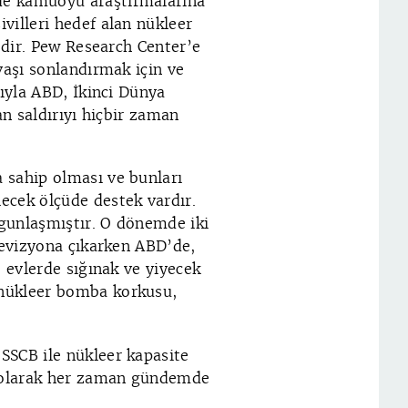
de kamuoyu araştırmalarına
villeri hedef alan nükleer
tedir. Pew Research Center’e
vaşı sonlandırmak için ve
sıyla ABD, İkinci Dünya
an saldırıyı hiçbir zaman
 sahip olması ve bunları
ecek ölçüde destek vardır.
gunlaşmıştır. O dönemde iki
levizyona çıkarken ABD’de,
, evlerde sığınak ve yiyecek
nükleer bomba korkusu,
SSCB ile nükleer kapasite
 olarak her zaman gündemde