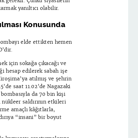
k gerekir. Çünkü siyasilerin
rmak yanıltıcı olabilir.
nılması Konusunda
a bombayı elde ettikten hemen
D’dir.
mek için sokağa çıkacağı ve
ği hesap edilerek sabah işe
roşima’ya atılmış ve şehrin
45’de saat 11.02’de Nagazaki
 bombasıyla da 70 bin kişi
nükleer saldırının etkileri
irme amaçlı kâğıtlarla,
dırıya “insani” bir boyut