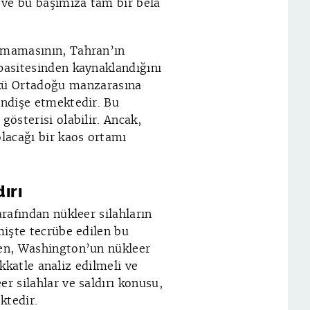
r ve bu başımıza tam bir bela
almamasının, Tahran’ın
apasitesinden kaynaklandığını
ü Ortadoğu manzarasına
endişe etmektedir. Bu
gösterisi olabilir. Ancak,
olacağı bir kaos ortamı
ırı
arafından nükleer silahların
mişte tecrübe edilen bu
den, Washington’un nükleer
dikkatle analiz edilmeli ve
r silahlar ve saldırı konusu,
ktedir.