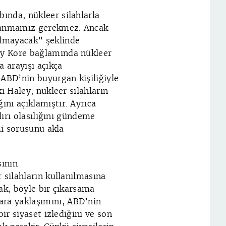
ında, nükleer silahlarla
llanmamız gerekmez. Ancak
lmayacak” şeklinde
ey Kore bağlamında nükleer
a arayışı açıkça
 ABD’nin buyurgan kişiliğiyle
i Haley, nükleer silahların
nı açıklamıştır. Ayrıca
dırı olasılığını gündeme
mi sorusunu akla
sının
 silahların kullanılmasına
cak, böyle bir çıkarsama
ra yaklaşımını, ABD’nin
ir siyaset izlediğini ve son