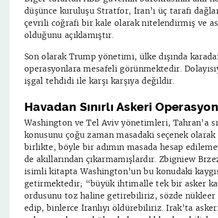
düşünce kuruluşu Stratfor, İran’ı üç tarafı dağlar
çevrili coğrafi bir kale olarak nitelendirmiş ve 
olduğunu açıklamıştır.
Son olarak Trump yönetimi, ülke dışında karadan
operasyonlara mesafeli görünmektedir. Dolayısıy
işgal tehdidi ile karşı karşıya değildir.
Havadan Sınırlı Askeri Operasyo
Washington ve Tel Aviv yönetimleri, Tahran’a sı
konusunu çoğu zaman masadaki seçenek olarak 
birlikte, böyle bir adımın masada hesap edilemey
de akıllarından çıkarmamışlardır. Zbigniew Brz
isimli kitapta Washington’un bu konudaki kaygıs
getirmektedir; “büyük ihtimalle tek bir asker k
ordusunu toz haline getirebiliriz, sözde nükleer s
edip, binlerce İranlıyı öldürebiliriz. Irak’ta aske