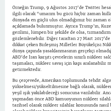
Örneğin Trump, 9 Ağustos 2017’de Twitter hesab
ilgili olarak “umarım bu gücü hiçbir zaman ku
dünyada en güçlü ulus olmadığımız bir zaman o
açıklamada bulunmuştur. Ayrıca Trump’ın, Kuz
gerilimi, lümpen bir şekilde de olsa, tırmandırm
gözlemlenebilir. Diğer taraftan 27 Mart 2017’de
dikkat çeken Birleşmiş Milletler Büyükelçisi Nikk
dünya çapında yasaklanmasının gerçekçi olmadığı
ABD’de İran karşıtı çevrelerin sınırlı nükleer sal
taşımaları, nükleer savaş için kapı aralanabilir 
getirmektedir.
Bu çerçevede, Amerikan toplumunda tehdit algı
yükselmesi/yükseltilmesine bağlı olarak, nükleer
yeşil ışık yakılabileceği sonucuna varılabilir. An
yapmadan önce ABD kamuoyunun nükleer silahla
tarihsel olarak nükleer silahlar konusunda nasıl b