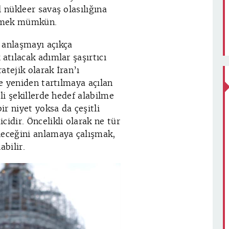
 nükleer savaş olasılığına
lemek mümkün.
 anlaşmayı açıkça
atılacak adımlar şaşırtıcı
atejik olarak İran’ı
ve yeniden tartılmaya açılan
tli şekillerde hedef alabilme
r niyet yoksa da çeşitli
idir. Öncelikli olarak ne tür
leceğini anlamaya çalışmak,
bilir.