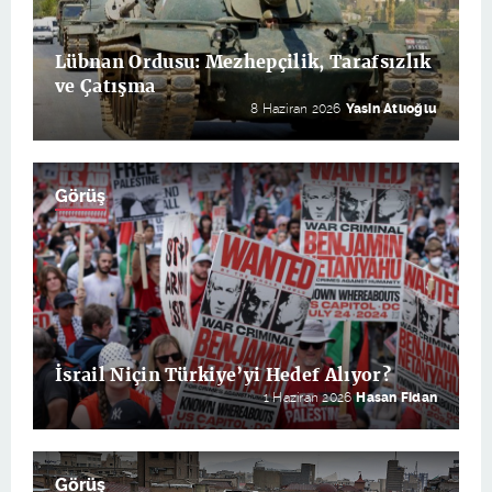
Lübnan Ordusu: Mezhepçilik, Tarafsızlık
ve Çatışma
8 Haziran 2026
Yasin Atlıoğlu
Görüş
İsrail Niçin Türkiye’yi Hedef Alıyor?
1 Haziran 2026
Hasan Fidan
Görüş