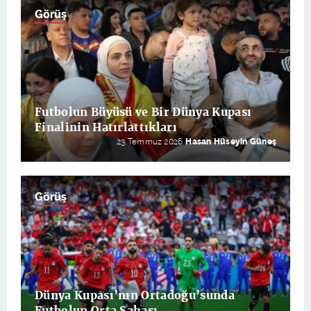
Görüş
Futbolun Büyüsü ve Bir Dünya Kupası
Finalinin Hatırlattıkları
23 Temmuz 2026
Hasan Hüseyin Güneş
Görüş
Dünya Kupası’nın Ortadoğu’sunda
Futbolun Orta Sahası