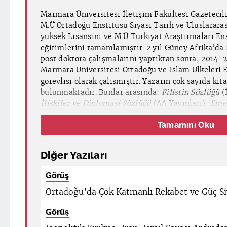
Marmara Üniversitesi İletişim Fakültesi Gazetecil
M.Ü Ortadoğu Enstitüsü Siyasi Tarih ve Uluslarara
yüksek Lisansını ve M.Ü Türkiyat Araştırmaları En
eğitimlerini tamamlamıştır. 2 yıl Güney Afrika’da
post doktora çalışmalarını yaptıktan sonra, 2014-2
Marmara Üniversitesi Ortadoğu ve İslam Ülkeleri 
görevlisi olarak çalışmıştır. Yazarın çok sayıda kit
bulunmaktadır. Bunlar arasında;
Filistin Sözlüğü
(
İlişkiler ve Diplomasi Sözlüğü
(AA Yayınları),
Emev
Halep Türkmenleri
(Ordaf-Taşmektep Yayınları),
Tamamını Oku
Bir Diplomatın Otobiyografisi
(HM Yayınları),
Suri
Öyküsü
(İnsamer),
Hasan el-Benna
(İlke Yayınları
Tercümeleri arasında,
Osmanlı-Safavi İlişkileri
(A
Diğer Yazıları
Yahudi Tarihi
(Israel Shahak),
Amerika ve Siyasal
eserler bulunmaktadır.
Görüş
Ortadoğu’da Çok Katmanlı Rekabet ve Güç Si
Görüş