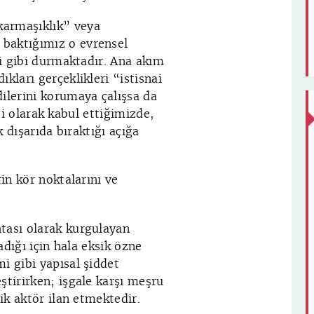
karmaşıklık” veya
 baktığımız o evrensel
si gibi durmaktadır. Ana akım
kları gerçeklikleri “istisnai
dilerini korumaya çalışsa da
gisi olarak kabul ettiğimizde,
k dışarıda bıraktığı açığa
rin kör noktalarını ve
tası olarak kurgulayan
adığı için hala eksik özne
i gibi yapısal şiddet
ştirirken; işgale karşı meşru
mik aktör ilan etmektedir.