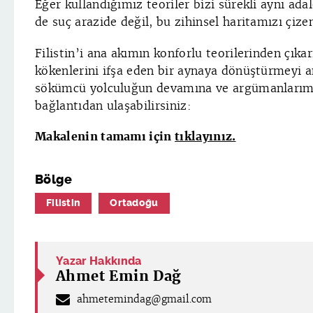
Eğer kullandığımız teoriler bizi sürekli aynı adal
de suç arazide değil, bu zihinsel haritamızı çizen
Filistin’i ana akımın konforlu teorilerinden çık
kökenlerini ifşa eden bir aynaya dönüştürmeyi 
sökümcü yolculuğun devamına ve argümanlarım
bağlantıdan ulaşabilirsiniz:
Makalenin tamamı için
tıklayınız.
Bölge
Filistin
Ortadoğu
Yazar Hakkında
Ahmet Emin Dağ
ahmetemindag@gmail.com