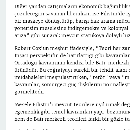
Diğer yandan çatışmaların ekonomik bağımlılık v
çözüleceğini savunan liberalizm ise Filistin’de iş
bir maskeye dönüştürüp, barışı hak arama mücad
yönetişim meselesine indirgemekte ve kolonyal
arıza” gibi sunarak mevcut statükoya dolaylı h
Robert Cox’un meşhur ifadesiyle, “Teori her zam
İnşacı perspektifin de hatırlattığı gibi kavramlar
Ortadoğu kavramının kendisi bile Batı-merkezli, 
ürünüdür. Bu coğrafyayı sürekli bir tehdit alanı
müdahaleleri meşrulaştırırken, “terör” veya “
kavramlar, sömürgeci güç ilişkilerini normalleşti
görmektedir.
Mesele Filistin’i mevcut teorilere uydurmak deği
egemenlik gibi temel kavramları yapı-bozumuna 
hem de Batı merkezli teorileri farklı bir gözle t