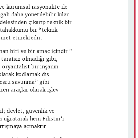
e kurumsal rasyonalite ile
gali daha yönetilebilir kılan
elesinden çıkarıp teknik bir
 tahakkümü bir “teknik
izmet etmektedir.
an biri ve bir amaç içindir.”
 tarafsız olmadığı gibi,
oryantalist bir inşanın
 olarak kodlamak dış
meşru savunma” gibi
ren araçlar olarak işlev
l; devlet, güvenlik ve
uğratarak hem Filistin’i
artışmaya açmaktır.