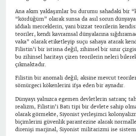
Ana akım yaklaşımlar bu durumu sahadaki bir “
“kördüğüm” olarak sunsa da asıl sorun dünyaya
iddialı merceklerin, yani bizzat teorilerin kendi
teoriler, kendi kavramsal dünyalarına sığdıramadı
vaka” olarak etiketleyip suçu sahaya atarak ken
Filistin’i bir istisna değil, zihinsel bir sınır çiz
bu zihinsel haritayı çizen teorilerin neleri bilere
çıkmaktadır.
Filistin bir anomali değil; aksine mevcut teorile
sömürgeci kökenlerini ifşa eden bir aynadır.
Dünyayı yalnızca egemen devletlerin satranç tah
realizm, Filistin’i Batı tipi bir devlete sahip olm
olarak görmekte, Siyonist yerleşimci kolonyalizm
biçimlerini güvenlik parantezine alarak normalle
direnişi marjinal, Siyonist militarizmi ise siste