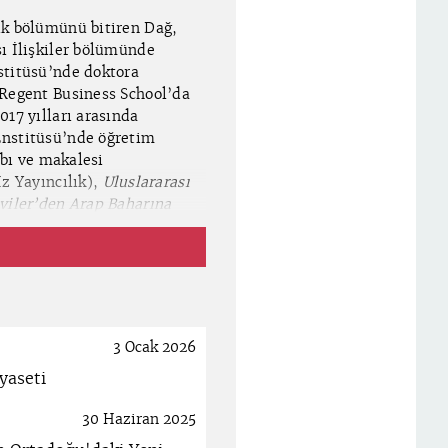
ik bölümünü bitiren Dağ,
sı İlişkiler bölümünde
stitüsü’nde doktora
 Regent Business School’da
017 yılları arasında
Enstitüsü’nde öğretim
abı ve makalesi
İz Yayıncılık),
Uluslararası
iler’den Arap Baharına
Tarihin Tanığıyım: Filistinli
ye: Biladi Şam’ın Hazin
) öne çıkmaktadır.
del Allouchi),
Yahudi Dini
 İslam
(Fawaz Gerges) gibi
3 Ocak 2026
yaseti
30 Haziran 2025