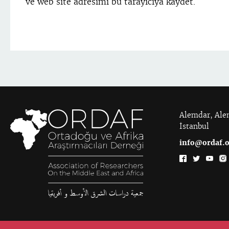
ve web site adresimi bu tarayıcıya kaydet.
Alemdar, Alem
İstanbul
info@ordaf.