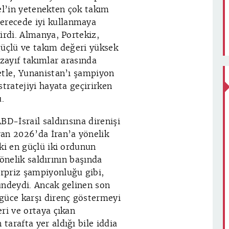
l’in yetenekten çok takım
erecede iyi kullanmaya
irdi. Almanya, Portekiz,
güçlü ve takım değeri yüksek
 zayıf takımlar arasında
etle, Yunanistan’ı şampiyon
stratejiyi hayata geçirirken
.
D-İsrail saldırısına direnişi
ran 2026’da İran’a yönelik
ki en güçlü iki ordunun
yönelik saldırının başında
rpriz şampiyonluğu gibi,
ündeydi. Ancak gelinen son
güce karşı direnç göstermeyi
ri ve ortaya çıkan
arafta yer aldığı bile iddia