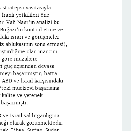
stratejisi vasıtasıyla
ranlı yetkilileri öne
r. Vali Nasr’ın analizi bu
Boğazı’nı kontrol etme ve
aki ısrarı ve görüşmeler
iz ablukasının sona ermesi),
iştirdiğine olan inancını
na göre müzakere
rî güç açısından devasa
emeyi başarmıştır; hatta
n ABD ve İsrail karşısındaki
4’teki mucizevi başarısına
k kalite ve yetenek
 başarmıştı.
ve İsrail saldırganlığına
neği olarak görünmektedir.
rak, Libya, Suriye, Sudan,