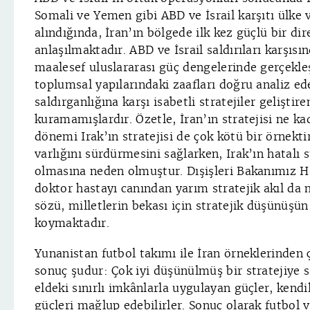
Somali ve Yemen gibi ABD ve İsrail karşıtı ülke 
alındığında, İran’ın bölgede ilk kez güçlü bir dir
anlaşılmaktadır. ABD ve İsrail saldırıları karşısı
maalesef uluslararası güç dengelerinde gerçekleş
toplumsal yapılarındaki zaafları doğru analiz ed
saldırganlığına karşı isabetli stratejiler geliştir
kuramamışlardır. Özetle, İran’ın stratejisi ne k
dönemi Irak’ın stratejisi de çok kötü bir örnektir.
varlığını sürdürmesini sağlarken, Irak’ın hatalı s
olmasına neden olmuştur. Dışişleri Bakanımız H
doktor hastayı canından yarım stratejik akıl da 
sözü, milletlerin bekası için stratejik düşünüş
koymaktadır.
Yunanistan futbol takımı ile İran örneklerinden ç
sonuç şudur: Çok iyi düşünülmüş bir stratejiye s
eldeki sınırlı imkânlarla uygulayan güçler, kendi
güçleri mağlup edebilirler. Sonuç olarak futbol 