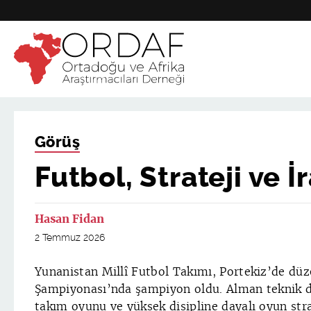
Görüş
Futbol, Strateji ve İ
Hasan Fidan
2 Temmuz 2026
Yunanistan Millî Futbol Takımı, Portekiz’de dü
Şampiyonası’nda şampiyon oldu. Alman teknik d
takım oyunu ve yüksek disipline dayalı oyun strat