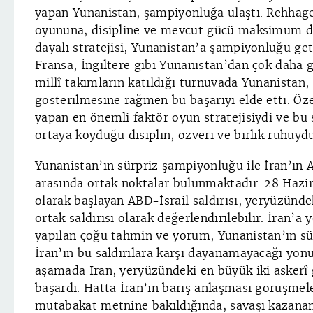
yapan Yunanistan, şampiyonluğa ulaştı. Rehhage
oyununa, disipline ve mevcut gücü maksimum d
dayalı stratejisi, Yunanistan’a şampiyonluğu get
Fransa, İngiltere gibi Yunanistan’dan çok daha 
millî takımların katıldığı turnuvada Yunanistan,
gösterilmesine rağmen bu başarıyı elde etti. Öz
yapan en önemli faktör oyun stratejisiydi ve bu 
ortaya koyduğu disiplin, özveri ve birlik ruhuydu
Yunanistan’ın sürpriz şampiyonluğu ile İran’ın AB
arasında ortak noktalar bulunmaktadır. 28 Hazi
olarak başlayan ABD-İsrail saldırısı, yeryüzünde
ortak saldırısı olarak değerlendirilebilir. İran’a 
yapılan çoğu tahmin ve yorum, Yunanistan’ın sü
İran’ın bu saldırılara karşı dayanamayacağı yön
aşamada İran, yeryüzündeki en büyük iki askerî 
başardı. Hatta İran’ın barış anlaşması görüşmele
mutabakat metnine bakıldığında, savaşı kazanan t