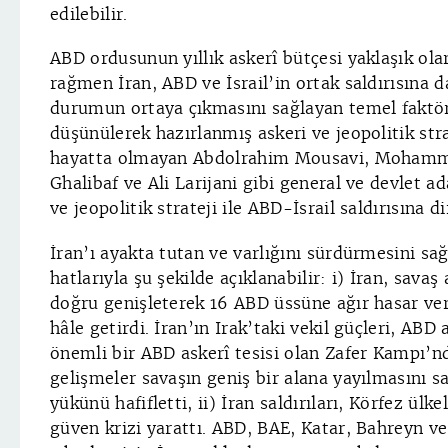
edilebilir.
ABD ordusunun yıllık askerî bütçesi yaklaşık ola
rağmen İran, ABD ve İsrail’in ortak saldırısına 
durumun ortaya çıkmasını sağlayan temel faktör 
düşünülerek hazırlanmış askeri ve jeopolitik stra
hayatta olmayan Abdolrahim Mousavi, Mohamma
Ghalibaf ve Ali Larijani gibi general ve devlet a
ve jeopolitik strateji ile ABD-İsrail saldırısına 
İran’ı ayakta tutan ve varlığını sürdürmesini sağ
hatlarıyla şu şekilde açıklanabilir: i) İran, savaş
doğru genişleterek 16 ABD üssüne ağır hasar ver
hâle getirdi. İran’ın Irak’taki vekil güçleri, ABD
önemli bir ABD askerî tesisi olan Zafer Kampı’n
gelişmeler savaşın geniş bir alana yayılmasını s
yükünü hafifletti, ii) İran saldırıları, Körfez ülk
güven krizi yarattı. ABD, BAE, Katar, Bahreyn ve 