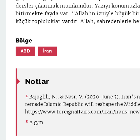
dersler çıkarmak mümkündür. Yazıyı konumuzla il
bitirmekte fayda var: “Allah’ın izniyle büyük bir
küçük topluluklar vardır. Allah, sabredenlerle b
Bölge
ABD
İran
Notlar
1
Bajoghli, N., & Nasr, V. (2026, June 3). Iran’s
remade Islamic Republic will reshape the Middle 
https://www.foreignaffairs.com/iran/irans-ne
2
A.g,m.