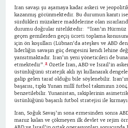
İran savaşı şu aşamaya kadar askeri ve jeopolitik 
kazanmış görünmektedir. Bu durumun kanıtı ise İ
sürdükleri müzakere maddelerine olan ısrarlarıdı
durumu doğrular niteliktedir: “İran’ın Hürmüz 
geçen gemilerden geçiş ücreti toplama konusund
için ön koşulları (Lübnan’da ateşkes ve ABD den
liderliğin savaşın güç dengesini kendi lehine değ
yansıtmaktadır. İran’ın yeni yöneticileri de bu
2
etmektedir”.
Özetle İran, ABD ve İsrail’in aske
üstünlüğünü stratejik aklı iyi kullanarak dengel
galip gelen taraf olduğu bile söylenebilir. İran’ı
başarısı, tıpkı Yunan millî futbol takımının 200
benzetilebilir. Yunanistan, rakiplerinin asimetri
üstünlüğünü başarılı futbol stratejisi ile kırmayı
İran, Soğuk Savaş’ın sona ermesinden sonra ABD 
maruz kalan ve çökmeyen ilk devlet ve rejim ör
ABD ve İsrail’in ortak operasyonları sonucunda I