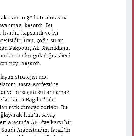
rak İran’ın 30 katı olmasına
dayanmayı başardı. Bu
İran’ın kapsamlı ve iyi
tejisidir. İran, çoğu şu an
d Pakpour, Ali Shamkhani,
damlarının kurguladığı askerî
direnmeyi başardı.
layan stratejisi ana
 alanını Basra Körfezi’ne
di ve birkaçını kullanılamaz
 askerlerini Bağdat’taki
dan terk etmeye zorladı. Bu
ağlayarak İran’ın savaş
eleri arasında ABD’ye karşı bir
Suudi Arabistan’ın, İsrail’in