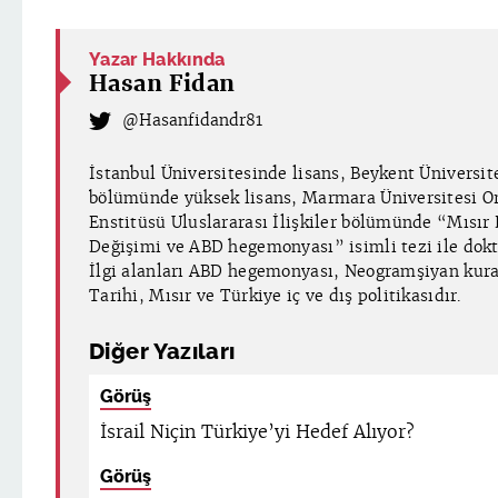
Yazar Hakkında
Hasan Fidan
@Hasanfidandr81
İstanbul Üniversitesinde lisans, Beykent Üniversite
bölümünde yüksek lisans, Marmara Üniversitesi O
Enstitüsü Uluslararası İlişkiler bölümünde “Mısır 
Değişimi ve ABD hegemonyası” isimli tezi ile dok
İlgi alanları ABD hegemonyası, Neogramşiyan kura
Tarihi, Mısır ve Türkiye iç ve dış politikasıdır.
Diğer Yazıları
Görüş
İsrail Niçin Türkiye’yi Hedef Alıyor?
Görüş