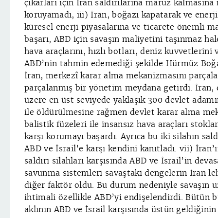
çıkarları için İran saldırılarına maruz kalmasına
koruyamadı, iii) İran, boğazı kapatarak ve enerji
küresel enerji piyasalarına ve ticarete önemli ma
başarı, ABD için savaşın maliyetini taşınmaz hale 
hava araçlarını, hızlı botları, deniz kuvvetlerini
ABD’nin tahmin edemediği şekilde Hürmüz Boğazı
İran, merkezî karar alma mekanizmasını parçala
parçalanmış bir yönetim meydana getirdi. İran, d
üzere en üst seviyede yaklaşık 300 devlet adamın
ile öldürülmesine rağmen devlet karar alma mek
balistik füzeleri ile insansız hava araçları stokla
karşı korumayı başardı. Ayrıca bu iki silahın saldı
ABD ve İsrail’e karşı kendini kanıtladı. vii) İran’
saldırı silahları karşısında ABD ve İsrail’in devas
savunma sistemleri savaştaki dengelerin İran le
diğer faktör oldu. Bu durum nedeniyle savaşın u
ihtimali özellikle ABD’yi endişelendirdi. Bütün bu
aklının ABD ve İsrail karşısında üstün geldiğinin