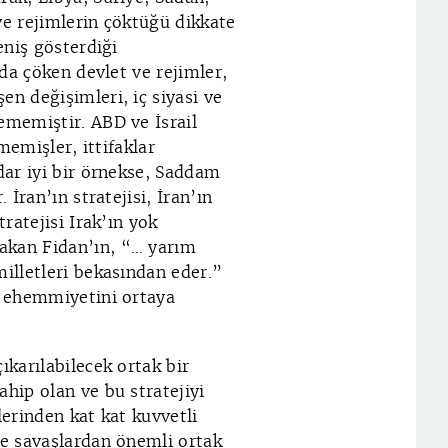
ve rejimlerin çöktüğü dikkate
eniş gösterdiği
nda çöken devlet ve rejimler,
en değişimleri, iç siyasi ve
ememiştir. ABD ve İsrail
ememişler, ittifaklar
adar iyi bir örnekse, Saddam
 İran’ın stratejisi, İran’ın
tratejisi Irak’ın yok
akan Fidan’ın, “… yarım
milletleri bekasından eder.”
ün ehemmiyetini ortaya
ıkarılabilecek ortak bir
ahip olan ve bu stratejiyi
lerinden kat kat kuvvetli
ve savaşlardan önemli ortak