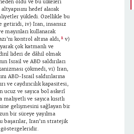
 neden oldu ve bu ülkeleri
 altyapısını hedef alarak
liyetler yükledi. Özellikle bu
getiridi, iv) İran, insansız
 ve mayınları kullanarak
1
’nı kontrol altına aldı,
v)
yarak çok katmanlı ve
inî lideri de dâhil olmak
ın İsrail ve ABD saldırıları
anizması çökmedi, vi) İran,
rını ABD-İsrail saldırılarına
rı ve caydırıcılık kapasitesi,
ın ucuz ve sayıca bol askerî
a maliyetli ve sayıca kısıtlı
hine gelişmesini sağlayan bir
zun bir süreye yayılma
 başarılar, İran’ın stratejik
 göstergeleridir.